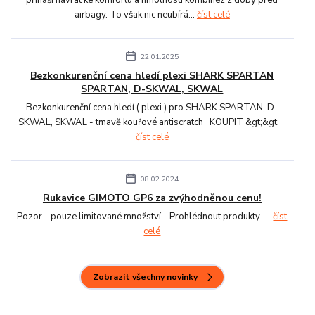
airbagy. To však nic neubírá...
číst celé
22.01.2025
Bezkonkurenční cena hledí plexi SHARK SPARTAN
SPARTAN, D-SKWAL, SKWAL
Bezkonkurenční cena hledí ( plexi ) pro SHARK SPARTAN, D-
SKWAL, SKWAL - tmavě kouřové antiscratch KOUPIT &gt;&gt;
číst celé
08.02.2024
Rukavice GIMOTO GP6 za zvýhodněnou cenu!
Pozor - pouze limitované množství Prohlédnout produkty
číst
celé
Zobrazit všechny novinky