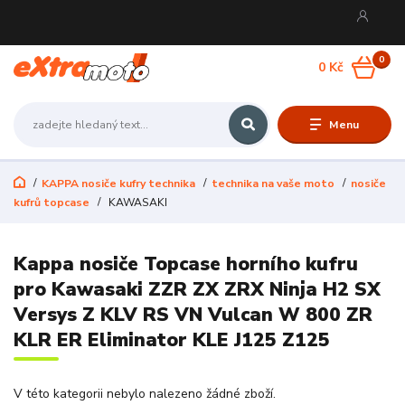
0
0 Kč
Menu
KAPPA nosiče kufry technika
technika na vaše moto
nosiče
kufrů topcase
KAWASAKI
Kappa nosiče Topcase horního kufru
pro Kawasaki ZZR ZX ZRX Ninja H2 SX
Versys Z KLV RS VN Vulcan W 800 ZR
KLR ER Eliminator KLE J125 Z125
V této kategorii nebylo nalezeno žádné zboží.