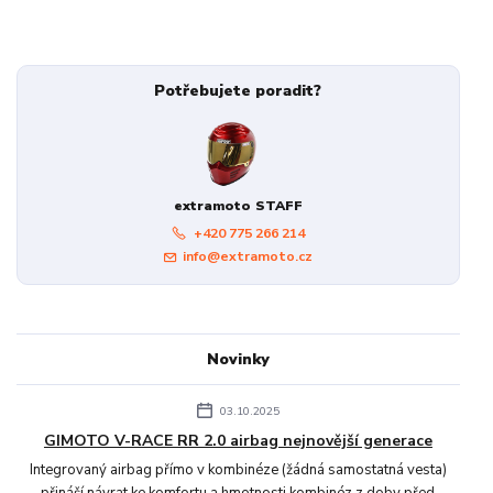
Potřebujete poradit?
extramoto STAFF
+420 775 266 214
info@extramoto.cz
Novinky
03.10.2025
GIMOTO V-RACE RR 2.0 airbag nejnovější generace
Integrovaný airbag přímo v kombinéze (žádná samostatná vesta)
přináší návrat ke komfortu a hmotnosti kombinéz z doby před