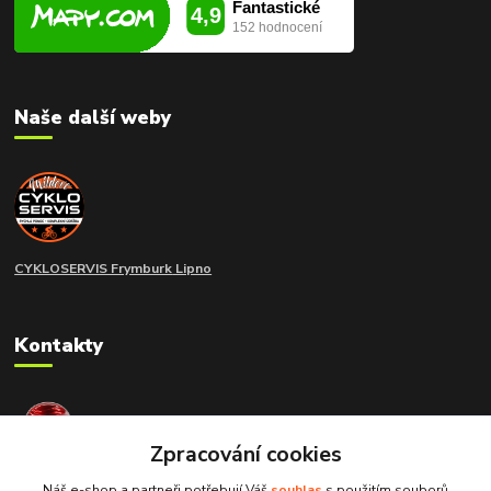
Naše další weby
CYKLOSERVIS Frymburk
Lipno
Kontakty
extramoto STAFF
+420 775 266 214
Zpracování cookies
Náš e-shop a partneři potřebují Váš
souhlas
s použitím souborů