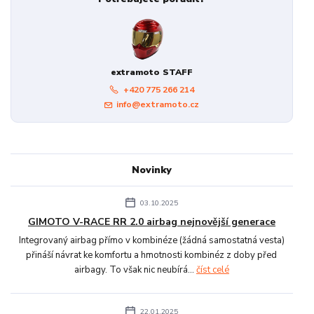
extramoto STAFF
+420 775 266 214
info@extramoto.cz
Novinky
03.10.2025
GIMOTO V-RACE RR 2.0 airbag nejnovější generace
Integrovaný airbag přímo v kombinéze (žádná samostatná vesta)
přináší návrat ke komfortu a hmotnosti kombinéz z doby před
airbagy. To však nic neubírá...
číst celé
22.01.2025