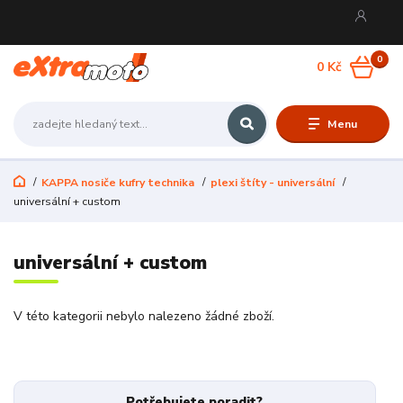
0
0 Kč
Menu
KAPPA nosiče kufry technika
plexi štíty - universální
universální + custom
universální + custom
V této kategorii nebylo nalezeno žádné zboží.
Potřebujete poradit?