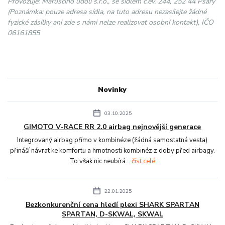
Provozuje: Maruščino údolí s.r.o., se sídlem č.ev. 244, 252 44 Psáry
(Poznámka: pouze adresa sídla, na tuto adresu nezasílejte žádné
fyzické zásilky ani zde s námi nelze realizovat osobní kontakt), IČO
06161855
Novinky
03.10.2025
GIMOTO V-RACE RR 2.0 airbag nejnovější generace
Integrovaný airbag přímo v kombinéze (žádná samostatná vesta)
přináší návrat ke komfortu a hmotnosti kombinéz z doby před airbagy.
To však nic neubírá...
číst celé
22.01.2025
Bezkonkurenční cena hledí plexi SHARK SPARTAN
SPARTAN, D-SKWAL, SKWAL