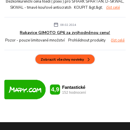
Bezkonkurenční cena hledí ( plexi ) pro SHARK SPARTAN, D-SKWAL,
SKWAL - tmavě kouřové antiscratch KOUPIT &gt;&gt;
číst celé
08.02.2024
Rukavice GIMOTO GP6 za zvýhodněnou cenu!
Pozor - pouze limitované množství Prohlédnout produkty
číst celé
Zobrazit všechny novinky