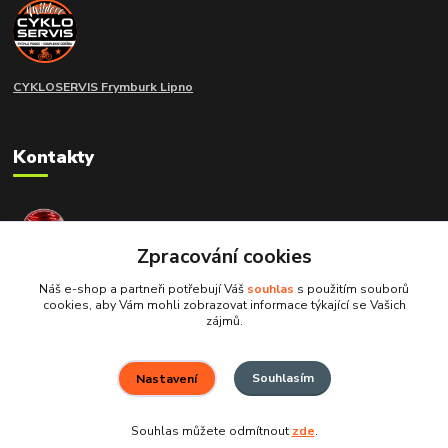
CYKLOSERVIS Frymburk
Lipno
Kontakty
extramoto STAFF
+420 775 266 214
Zpracování cookies
Náš e-shop a partneři potřebují Váš
souhlas
s použitím souborů
info@extramoto.cz
cookies, aby Vám mohli zobrazovat informace týkající se Vašich
zájmů.
Souhlasím
Nastavení
Souhlas můžete odmítnout
zde
.
Vytvořeno na
Eshop-rychle.cz