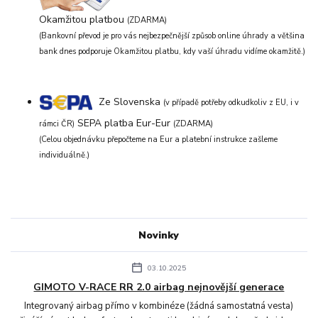
Okamžitou platbou
(ZDARMA)
(Bankovní převod je pro vás nejbezpečnější způsob online úhrady a většina
bank dnes podporuje Okamžitou platbu, kdy vaší úhradu vidíme okamžitě.)
Ze Slovenska
(v případě potřeby odkudkoliv z EU, i v
SEPA platba Eur-Eur
rámci ČR)
(ZDARMA)
(Celou objednávku přepočteme na Eur a platební instrukce zašleme
individuálně.)
Novinky
03.10.2025
GIMOTO V-RACE RR 2.0 airbag nejnovější generace
Integrovaný airbag přímo v kombinéze (žádná samostatná vesta)