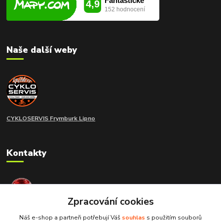
Naše další weby
CYKLOSERVIS Frymburk
Lipno
Kontakty
extramoto STAFF
+420 775 266 214
Zpracování cookies
Náš e-shop a partneři potřebují Váš
souhlas
s použitím souborů
info@extramoto.cz