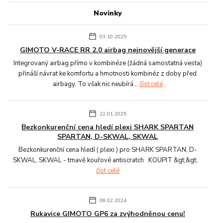
Novinky
03.10.2025
GIMOTO V-RACE RR 2.0 airbag nejnovější generace
Integrovaný airbag přímo v kombinéze (žádná samostatná vesta)
přináší návrat ke komfortu a hmotnosti kombinéz z doby před
airbagy. To však nic neubírá...
číst celé
22.01.2025
Bezkonkurenční cena hledí plexi SHARK SPARTAN
SPARTAN, D-SKWAL, SKWAL
Bezkonkurenční cena hledí ( plexi ) pro SHARK SPARTAN, D-
SKWAL, SKWAL - tmavě kouřové antiscratch KOUPIT &gt;&gt;
číst celé
08.02.2024
Rukavice GIMOTO GP6 za zvýhodněnou cenu!