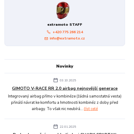
extramoto STAFF
+420 775 266 214
info@extramoto.cz
Novinky
03.10.2025
GIMOTO V-RACE RR 2.0 airbag nejnovější generace
Integrovaný airbag přímo v kombinéze (žádná samostatná vesta)
přináší návrat ke komfortu a hmotnosti kombinéz z doby před
airbagy. To však nic neubírá...
číst celé
22.01.2025