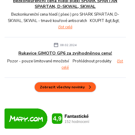
Bezkonkurenční cena hledí plexi SHARK SPARTAN
SPARTAN, D-SKWAL, SKWAL
Bezkonkurenční cena hledí ( plexi ) pro SHARK SPARTAN, D-
SKWAL, SKWAL - tmavě kouřové antiscratch KOUPIT &gt;&gt;
číst celé
08.02.2024
Rukavice GIMOTO GP6 za zvýhodněnou cenu!
Pozor - pouze limitované množství Prohlédnout produkty
číst
celé
Zobrazit všechny novinky