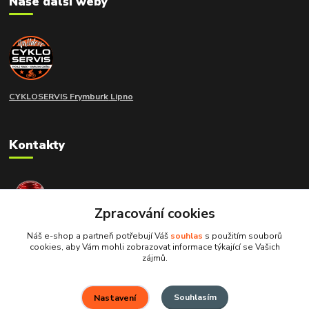
Naše další weby
CYKLOSERVIS Frymburk
Lipno
Kontakty
extramoto STAFF
+420 775 266 214
Zpracování cookies
Náš e-shop a partneři potřebují Váš
souhlas
s použitím souborů
info@extramoto.cz
cookies, aby Vám mohli zobrazovat informace týkající se Vašich
zájmů.
Souhlasím
Nastavení