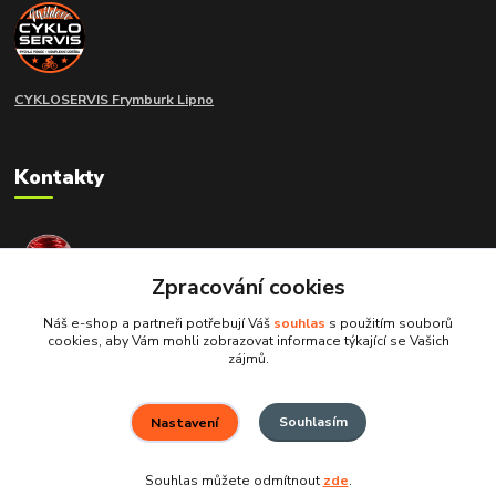
CYKLOSERVIS Frymburk
Lipno
Kontakty
extramoto STAFF
+420 775 266 214
Zpracování cookies
Náš e-shop a partneři potřebují Váš
souhlas
s použitím souborů
info@extramoto.cz
cookies, aby Vám mohli zobrazovat informace týkající se Vašich
zájmů.
Souhlasím
Nastavení
Souhlas můžete odmítnout
zde
.
Vytvořeno na
Eshop-rychle.cz