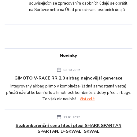
souvisejících se zpracováním osobních údajů se obrátit
na Správce nebo na Úřad pro ochranu osobních údajů
Novinky
03.10.2025
GIMOTO V-RACE RR 2.0 airbag nejnovější generace
Integrovaný airbag přímo v kombinéze (žádná samostatná vesta)
přináší návrat ke komfortu a hmotnosti kombinéz z doby před airbagy.
To však nic neubírá...
číst celé
22.01.2025
Bezkonkurenční cena hledí plexi SHARK SPARTAN
SPARTAN, D-SKWAL, SKWAL