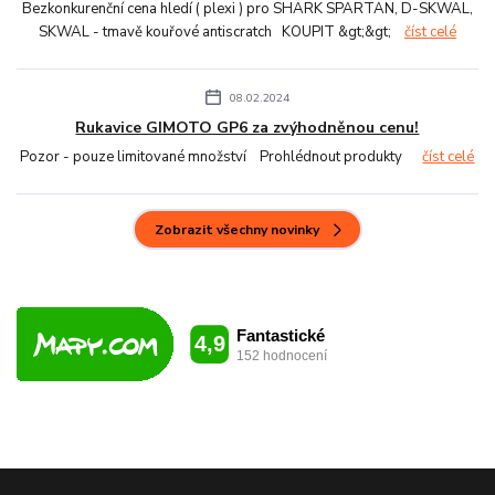
Bezkonkurenční cena hledí ( plexi ) pro SHARK SPARTAN, D-SKWAL,
SKWAL - tmavě kouřové antiscratch KOUPIT &gt;&gt;
číst celé
08.02.2024
Rukavice GIMOTO GP6 za zvýhodněnou cenu!
Pozor - pouze limitované množství Prohlédnout produkty
číst celé
Zobrazit všechny novinky