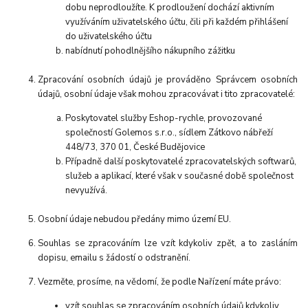
dobu neprodloužíte. K prodloužení dochází aktivním
využíváním uživatelského účtu, čili při každém přihlášení
do uživatelského účtu
nabídnutí pohodlnějšího nákupního zážitku
Zpracování osobních údajů je prováděno Správcem osobních
údajů, osobní údaje však mohou zpracovávat i tito zpracovatelé:
Poskytovatel služby Eshop-rychle, provozované
společností Golemos s.r.o., sídlem Zátkovo nábřeží
448/73, 370 01, České Budějovice
Případně další poskytovatelé zpracovatelských softwarů,
služeb a aplikací, které však v současné době společnost
nevyužívá.
Osobní údaje nebudou předány mimo území EU.
Souhlas se zpracováním lze vzít kdykoliv zpět, a to zasláním
dopisu, emailu s žádostí o odstranění.
Vezměte, prosíme, na vědomí, že podle Nařízení máte právo:
vzít souhlas se zpracováním osobních údajů kdykoliv