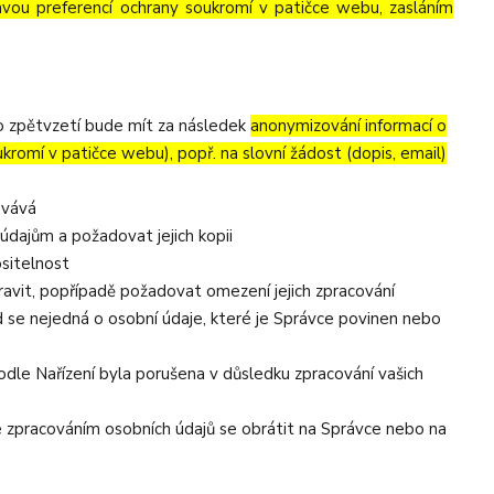
avou preferencí ochrany soukromí v patičce webu, zasláním
to zpětvzetí bude mít za následek
anonymizování informací o
ukromí v patičce webu), popř. na slovní žádost (dopis, email)
ovává
údajům a požadovat jejich kopii
ositelnost
avit, popřípadě požadovat omezení jejich zpracování
 se nejedná o osobní údaje, které je Správce povinen nebo
odle Nařízení byla porušena v důsledku zpracování vašich
se zpracováním osobních údajů se obrátit na Správce nebo na