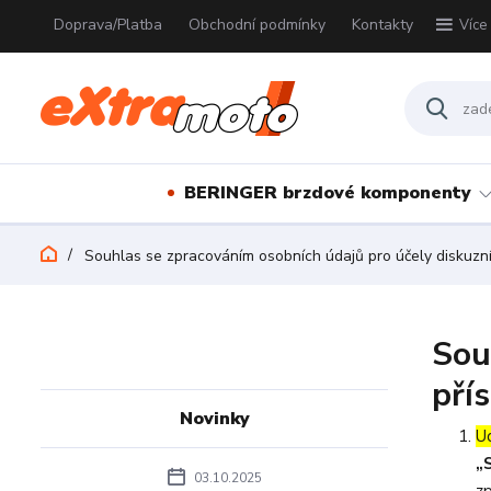
Doprava/Platba
Obchodní podmínky
Kontakty
Více
BERINGER brzdové komponenty
Souhlas se zpracováním osobních údajů pro účely diskuzn
Sou
pří
Novinky
U
„
03.10.2025