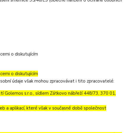
šení směrnice 95/46/ES (obecné nařízení o ochraně osobních
cemi o diskutujícím
cemi o diskutujícím
sobní údaje však mohou zpracovávat i tito zpracovatelé:
 Golemos s.r.o., sídlem Zátkovo nábřeží 448/73, 370 01,
eb a aplikací, které však v současné době společnost