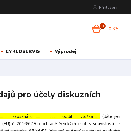
Přihlášení
0
0 Kč
CYKLOSERVIS
Výprodej
ajů pro účely diskuzních
……., zapsaná u ………………… , oddíl …, vložka …..
(dále jen
 (EU) č. 2016/679 o ochraně fyzických osob v souvislosti se