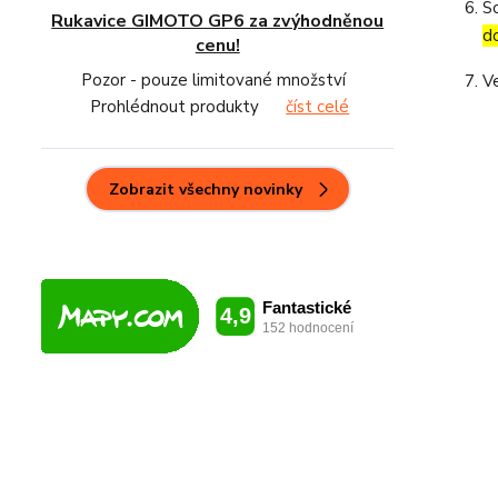
S
Rukavice GIMOTO GP6 za zvýhodněnou
d
cenu!
Pozor - pouze limitované množství
V
Prohlédnout produkty
číst celé
Zobrazit všechny novinky