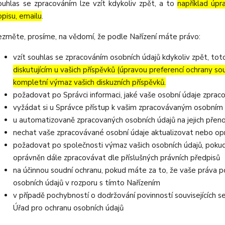
ouhlas se zpracováním lze vzít kdykoliv zpět, a to
například úpr
opisu, emailu
.
ezměte, prosíme, na vědomí, že podle Nařízení máte právo:
vzít souhlas se zpracováním osobních údajů kdykoliv zpět, to
diskutujícím u vašich příspěvků (úpravou preferencí ochrany so
kompletní výmaz vašich diskuzních příspěvků.
požadovat po Správci informaci, jaké vaše osobní údaje zprac
vyžádat si u Správce přístup k vašim zpracovávaným osobním 
u automatizovaně zpracovaných osobních údajů na jejich přen
nechat vaše zpracovávané osobní údaje aktualizovat nebo opr
požadovat po společnosti výmaz vašich osobních údajů, pokud
oprávněn dále zpracovávat dle příslušných právních předpisů
na účinnou soudní ochranu, pokud máte za to, že vaše práva p
osobních údajů v rozporu s tímto Nařízením
v případě pochybností o dodržování povinností souvisejících 
Úřad pro ochranu osobních údajů