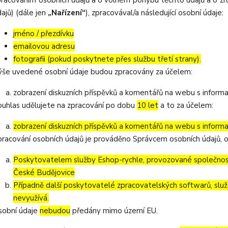
pracováním osobních údajů a o volném pohybu těchto údajů a o zru
ajů) (dále jen
„Nařízení“
), zpracovával/a následující osobní údaje:
jméno / přezdívku
emailovou adresu
fotografii (pokud poskytnete přes službu třetí strany).
ýše uvedené osobní údaje budou zpracovány za účelem:
zobrazení diskuzních příspěvků a komentářů na webu s informa
ouhlas udělujete na zpracování po dobu
10 let
a to za účelem:
zobrazení diskuzních příspěvků a komentářů na webu s informa
pracování osobních údajů je prováděno Správcem osobních údajů, o
Poskytovatelem služby Eshop-rychle, provozované společností
České Budějovice
Případně další poskytovatelé zpracovatelských softwarů, služ
nevyužívá.
sobní údaje
nebudou
předány mimo území EU.