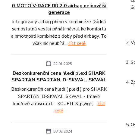
z
GIMOTO V-RACE RR 2.0 airbag nejnovější
úd
generace
Integrovaný airbag přímo v kombinéze (žádná
samostatná vesta) přináší návrat ke komfortu
a hmotnosti kombinéz z doby před airbagy. To
V
však nic neubírá...
číst celé
S
22.01.2025
Bezkonkurenční cena hledí plexi SHARK
SPARTAN SPARTAN, D-SKWAL, SKWAL
Z
Bezkonkurenční cena hledí ( plexi ) pro SHARK
SPARTAN, D-SKWAL, SKWAL - tmavě
kouřové antiscratch KOUPIT &gt;&gt;
číst
celé
O
08.02.2024