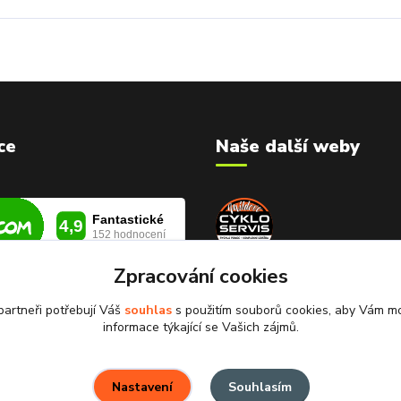
ce
Naše další weby
Zpracování cookies
CYKLOSERVIS Frymburk
Lipno
artneři potřebují Váš
souhlas
s použitím souborů cookies, aby Vám mo
informace týkající se Vašich zájmů.
Souhlasím
Nastavení