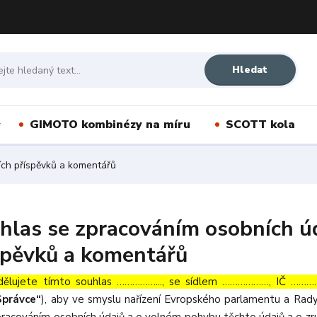
Hledat
GIMOTO kombinézy na míru
SCOTT kola
ích příspěvků a komentářů
hlas se zpracováním osobních úd
spěvků a komentářů
dělujete tímto souhlas ……………..., se sídlem ………………, IČ …………
Správce“
), aby ve smyslu nařízení Evropského parlamentu a Rady