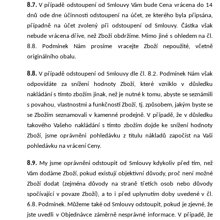
8.7.
V případě odstoupení od Smlouvy Vám bude Cena vrácena do 14
dnů ode dne účinnosti odstoupení na účet, ze kterého byla připsána,
případně na účet zvolený při odstoupení od Smlouvy. Částka však
nebude vrácena dříve, než Zboží obdržíme.
Mimo jiné s ohledem na čl.
8.8. Podmínek Nám prosíme
vracejte Zboží nepoužité, včetně
originálního obalu.
8.8.
V případě odstoupení od Smlouvy dle čl. 8.2. Podmínek Nám však
odpovídáte za snížení hodnoty Zboží, které vzniklo v důsledku
nakládání s tímto zbožím jinak, než je nutné k tomu, abyste se seznámili
s povahou, vlastnostmi a funkčností Zboží, tj. způsobem, jakým byste se
se Zbožím seznamovali v kamenné prodejně.
V případě, že
v důsledku
takového
Vašeho nakládání s tímto zbožím dojde ke snížení hodnoty
Zboží,
jsme oprávněni pohledávku z titulu nákladů započíst na Vaši
pohledávku na vrácení Ceny.
8.9.
My jsme oprávněni odstoupit od Smlouvy kdykoliv před tím, než
Vám dodáme Zboží, pokud existují objektivní důvody, proč není možné
Zboží dodat (zejména důvody na straně třetích osob nebo důvody
spočívající v povaze Zboží), a to i před uplynutím doby uvedené v čl.
6.8.
Podmínek. Můžeme také od Smlouvy odstoupit, pokud je zjevné, že
jste uvedli v Objednávce záměrně nesprávné informace. V případě, že