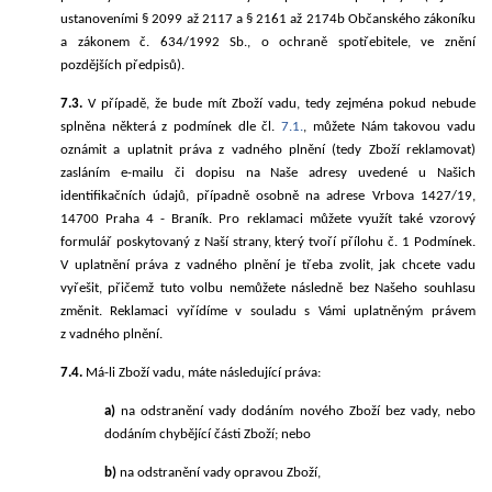
ustanoveními § 2099 až 2117 a § 2161 až 2174b Občanského zákoníku
a zákonem č. 634/
1992 Sb., o ochraně spotřebitele, ve znění
pozdějších předpisů).
7.3.
V případě, že
bude mít Zboží vadu, tedy zejména pokud nebude
splněna některá z podmínek dle čl.
7.1.
, můžete Nám takovou vadu
oznámit a uplatnit práva z vadného plnění (tedy Zboží reklamovat)
zasláním e-mailu či dopisu na Naše adresy uvedené u Našich
identifikačních údajů, případně osobně na adrese
Vrbova 1427/19,
14700 Praha 4 - Braník
.
Pro reklamaci můžete využít také vzorový
formulář poskytovaný z Naší strany, který
tvoří přílohu č. 1
Podmínek.
V uplatnění práva z vadného plnění je třeba zvolit, jak chcete vadu
vyřešit, přičemž tuto volbu nemůžete následně bez Našeho souhlasu
změnit. Reklamaci vyřídíme v souladu s Vámi uplatněným právem
z vadného plnění.
7.4.
Má-li Zboží vadu, máte následující práva:
a)
na odstranění vady dodáním nového Zboží bez vady, nebo
dodáním chybějící části Zboží; nebo
b)
na odstranění vady opravou Zboží,