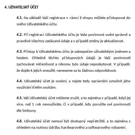
4. UŽIVATELSKÝ ÚČET
4.1.
Na základě Vaší registrace v rámci E-shopu můžete přistupovat do
svého Uživatelského účtu.
4.2.
Při registraci Uživatelského účtu je Vaše povinnost uvést správně a
pravdivě všechny zadávané údaje a
v případě změny je aktualizovat.
4.3.
Přístup k Uživatelskému účtu je zabezpečen uživatelským jménem a
heslem. Ohledně těchto přístupových údajů je Vaší povinností
zachovávat mlčenlivost a nikomu tyto údaje neposkytovat. V případě,
že dojde k jejich zneužití, neneseme za to žádnou odpovědnost.
4.4.
Uživatelský účet je osobní, a nejste tedy oprávněni umožnit jeho
využívání třetím osobám.
4.5.
Váš Uživatelský
účet můžeme zrušit, a to zejména v případě, když jej
více, než
1 rok
nevyužíváte, či v případě, kdy porušíte své povinnosti
dle Smlouvy.
4.6.
Uživatelský účet nemusí být dostupný nepřetržitě, a to zejména s
ohledem na nutnou údržbu hardwarového a softwarového vybavení.