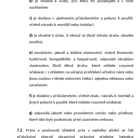
b)
je vhodné k účelu, pro který ho požadujete a s nímž
souhlasíme;
c)
je dodáno s ujednaným příslušenstvím a pokyny k použití,
včetně návodu k montáži nebo instalaci;
d)
je vhodné k účelu, k němuž se Zboží tohoto druhu obvykle
používá;
e)
množstvím, jakostí a dalšími vlastnostmi, včetně životnosti,
funkčnosti, kompatibility a bezpečnosti, odpovídá obvyklým
vlastnostem Zboží téhož druhu, které můžete rozumně
očekávat, i s ohledem na veřejná prohlášení učiněná námi nebo
jinou osobou v témže smluvním řetězci, zejména reklamou nebo
označením;
f)
je dodáno s příslušenstvím, včetně obalu, návodu k montáži a
jiných pokynů k použití, které můžete rozumně očekávat;
g)
odpovídá jakostí nebo provedením vzorku nebo předloze,
které Vám byly poskytnuty před uzavřením smlouvy.
7.2.
Práva a povinnosti ohledně práv z vadného plnění se řídí
příslušnými obecně závaznými právními předpisy (zejména