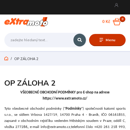
0
0 Kč
Menu
OP ZÁLOHA 2
OP ZÁLOHA 2
VŠEOBECNÉ OBCHODNÍ PODMÍNKY pro E-shop na adrese
https://www.extramoto.cz/
Tyto všeobecné obchodní podmínky (“
Podmínky
”) společnosti katomi sports
s.r.o.
, se sídlem Vrbova 1427/19, 14700 Praha 4 - Braník, IČO 06161855,
zapsané v obchodním rejstříku vedeném Městským soudem v Praze, oddíl C,
vložka 277286
,
e-mail
info@
extramoto
.cz,
telefonní číslo
+420 261 218 993
,