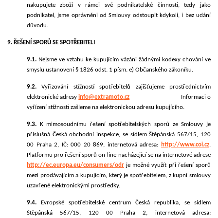
nakupujete zboží v rámci své podnikatelské činnosti, tedy jako
podnikatel, jsme oprávněni od Smlouvy odstoupit kdykoli, i bez udání
důvodu.
9. ŘEŠENÍ SPORŮ SE SPOTŘEBITELI
9.1.
Nejsme ve vztahu ke kupujícím vázáni žádnými kodexy chování ve
smyslu ustanovení § 1826 odst. 1 písm. e) Občanského zákoníku.
9.2.
Vyřizování stížností spotřebitelů zajišťujeme prostřednictvím
elektronické adresy
info@
extramoto
.cz
Informaci o
vyřízení stížnosti zašleme na elektronickou adresu kupujícího.
9.3.
K mimosoudnímu řešení spotřebitelských sporů ze Smlouvy je
příslušná Česká obchodní inspekce, se sídlem Štěpánská 567/15, 120
00 Praha 2, IČ: 000 20 869, internetová adresa:
http://www.coi.cz
.
Platformu pro řešení sporů on-line nacházející se na internetové adrese
http://ec.europa.eu/consumers/odr
je možné využít při řešení sporů
mezi prodávajícím a kupujícím, který je spotřebitelem, z kupní smlouvy
uzavřené elektronickými prostředky.
9.4.
Evropské spotřebitelské centrum Česká republika, se sídlem
Štěpánská 567/15, 120 00 Praha 2, internetová adresa: