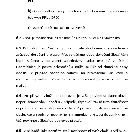
PPL)
;
b)
Osobní odběr na výdejních místech
dopravních
společností
(obvykle PPL a DPD)
;
c)
Osobní odběr na Naší provozovně;
6.2.
Zboží je možné doručit v rámci České republiky
a na Slovensko
.
6.3.
Doba doručení Zboží vždy závisí na jeho dostupnosti a na zvoleném
způsobu doručení a platby. Předpokládaná doba doručení Zboží Vám
bude sdělena v potvrzení Objednávky. Doba uvedená v těchto
Podmínkách je pouze orientační a může se lišit od skutečné doby
dodání. V případě osobního odběru na provozovně Vás vždy o
možnosti vyzvednutí Zboží budeme informovat prostřednictvím e-
mailu.
6.4.
Po převzetí Zboží od dopravce je Vaše povinnost zkontrolovat
neporušenost obalu Zboží a v případě jakýchkoli závad tuto skutečnost
neprodleně oznámit dopravci a Nám. V případě, že došlo k závadě na
obalu, která svědčí o neoprávněné manipulaci a vstupu do zásilky, není
Vaší povinností Zboží od dopravce převzít.
6.5.
V případě, kdy porušíte svoji povinnost převzít Zboží, s výjimkou