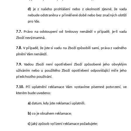
d)
je z našeho prohlášení nebo z okolností zjevné, že vada
nebude odstraněna v přiměřené době nebo bez značných obtíží
pro Vás.
7.7.
Právo na odstoupení od Smlouvy nenáleží v případě, je-li vada
Zboží nevýznamná.
7.8.
V případě, že jste si vadu na Zboží způsobili sami, práva z vadného
plnění Vám nenáleží.
7.9.
Vadou Zboží není opotřebení Zboží způsobené jeho obvyklým
užíváním nebo u použitého Zboží opotřebení odpovídající míře jeho
předchozího používání.
7.10.
Při uplatnění reklamace Vám vystavíme písemné potvrzení, ve
kterém bude uvedeno:
a)
datum, kdy jste reklamaci uplatnili;
b)
co je obsahem reklamace;
c)
jaký způsob vyřízení reklamace požadujete;