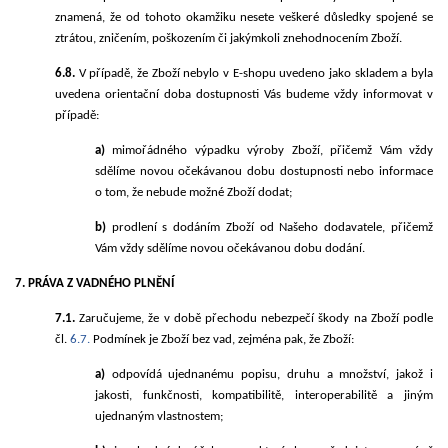
znamená, že od tohoto okamžiku nesete veškeré důsledky spojené se
ztrátou, zničením, poškozením či jakýmkoli znehodnocením Zboží.
6.8.
V případě, že Zboží nebylo v E-shopu uvedeno jako skladem a byla
uvedena orientační doba dostupnosti Vás budeme vždy informovat v
případě:
a)
mimořádného výpadku výroby Zboží, přičemž Vám vždy
sdělíme novou očekávanou dobu dostupnosti nebo informace
o tom, že nebude možné Zboží dodat;
b)
prodlení s dodáním Zboží od Našeho dodavatele, přičemž
Vám vždy sdělíme novou očekávanou dobu dodání.
7. PRÁVA Z VADNÉHO PLNĚNÍ
7.1.
Zaručujeme, že v době přechodu nebezpečí škody na Zboží podle
čl.
6.7.
Podmínek je Zboží bez vad, zejména pak, že Zboží:
a)
odpovídá ujednanému popisu, druhu a množství, jakož i
jakosti, funkčnosti, kompatibilitě, interoperabilitě a jiným
ujednaným vlastnostem;