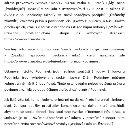
adresa provozovny Vrbova 1427/19, 14700 Praha 4 - Braník
(„
My
” nebo
„
Prodávající
”) upravují v souladu s ustanovením § 1751 odst. 1 zákona č.
89/2012 Sb., občanský zákoník, ve znění pozdějších předpisů („
Občanský
zákoník
“) vzájemná práva a povinnosti Vás, jakožto kupujících, a Nás, jakožto
prodávajících, vzniklá v souvislosti nebo na základě kupní smlouvy („
Smlouva
“)
uzavřené prostřednictvím E-shopu na webových stránkách
https://www.extramoto.cz/
Všechny informace o zpracování Vašich osobních údajů jsou obsaženy
v Zásadách zpracování osobních údajů, která naleznete zde
https://www.extramoto.cz/osobni-udaje-informacni-povinnost
Ustanovení těchto Podmínek jsou nedílnou součástí Smlouvy. Smlouva a
Podmínky jsou vyhotoveny v českém jazyce. Znění Podmínek můžeme
jednostranně měnit či doplňovat. Tímto ustanovením nejsou dotčena práva a
povinnosti vzniklá po dobu účinnosti předchozího znění Podmínek.
Jak jistě víte, tak komunikujeme primárně na dálku. Proto i pro naši Smlouvu
platí, že jsou použity prostředky komunikace na dálku, které umožňují,
abychom se spolu dohodli bez současné fyzické přítomnosti Nás a Vás, a
Smlouva je tak uzavřena distančním způsobem v prostředí E-shopu, a to
prostřednictvím rozhraní webové stránky („
webové rozhraní E-shopu
“).