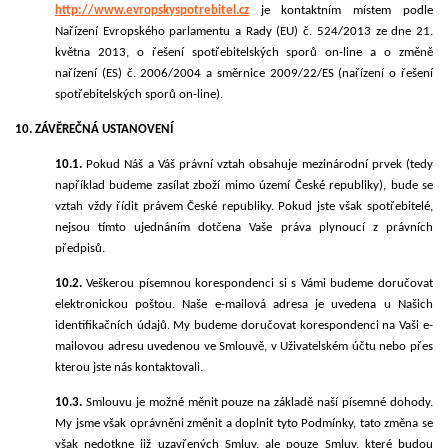
http://www.evropskyspotrebitel.cz
je kontaktním místem podle
Nařízení Evropského parlamentu a Rady (EU) č. 524/2013 ze dne 21.
května 2013, o řešení spotřebitelských sporů on-line a o změně
nařízení (ES) č. 2006/2004 a směrnice 2009/22/ES (nařízení o řešení
spotřebitelských sporů on-line).
10. ZÁVĚREČNÁ USTANOVENÍ
10.1.
Pokud Náš a Váš právní vztah obsahuje mezinárodní prvek (tedy
například budeme zasílat zboží mimo území České republiky), bude se
vztah vždy řídit právem České republiky. Pokud jste však spotřebitelé,
nejsou tímto ujednáním dotčena Vaše práva plynoucí z právních
předpisů.
10.2.
Veškerou písemnou korespondenci si s Vámi budeme doručovat
elektronickou poštou. Naše e-mailová adresa je uvedena u Našich
identifikačních údajů. My budeme doručovat korespondenci na Vaši e-
mailovou adresu uvedenou ve Smlouvě, v Uživatelském účtu nebo přes
kterou jste nás kontaktovali.
10.3.
Smlouvu je možné měnit pouze na základě naší písemné dohody.
My jsme však oprávněni změnit a doplnit tyto Podmínky, tato změna se
však nedotkne již uzavřených Smluv, ale pouze Smluv, které budou