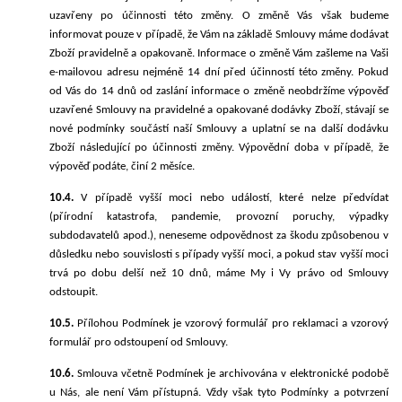
uzavřeny po účinnosti této změn
y. O změně Vás však budeme
informovat pouze v případě, že
Vám na základě Smlouvy máme dodávat
Zboží pravidelně a opakovaně. Informace o změně Vám zašleme na Vaši
e-mailovou adresu nejméně 14 dní před účinností této změny. Pokud
od Vás do 14 dnů od zaslání informace o změně neobdržíme výpověď
uzavřené Smlouvy na pravidelné a opakované dodávky Zboží, stávají se
nové podmínky součástí naší Smlouvy a uplatní se na další dodávku
Zboží následující po účinnosti změny. Výpovědní doba v případě, že
výpověď podát
e, činí 2 měsíce.
10.4.
V případě vyšší moci nebo událostí, které nelze předvídat
(přírodní katastrofa, pandemie, provozní poruchy, výpadky
subdodavatelů apod.), neneseme odpovědnost za škodu způsobenou v
důsledku nebo souvislosti s případy vyšší moci, a pokud stav vyšší moci
trvá po dobu delší než 10 dnů, máme My i Vy právo od Smlouvy
odstoupit.
10.5.
Přílohou Podmínek je vzorový formulář pro reklamaci a vzorový
formulář pro odstoupení od Smlouvy.
10.6.
Smlouva včetně Podmínek je archivována v elektronické podobě
u Nás, ale není Vám přístupná. Vždy však tyto Podmínky a potvrzení