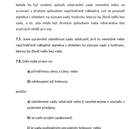
ledaže by byl zvolený způsob odstranění vady nemožný nebo ve
srovnání s druhým způsobem nepřiměřeně nákladný, což se posoudí
zejména s ohledem na význam vady, hodnotu, kterou by Zboží mělo bez
vady, a to, zda může být druhým způsobem vada odstraněna bez
značných obtíží pro vás.
7.5.
Jsme oprávněni odmítnout vadu odstranit, je-li to nemožné nebo
nepřiměřeně nákladné zejména s ohledem na význam vady a hodnotu,
kterou by Zboží mělo bez vady.
7.6.
Dále máte právo na:
a)
přiměřenou slevu z Ceny; nebo
b)
odstoupení od Smlouvy,
jestliže:
a)
odmítneme vadu odstranit nebo ji neodstraníme v souladu s
právními předpisy;
b)
se vada projeví opakovaně,
c)
je vada podstatným porušením Smlouvy; nebo