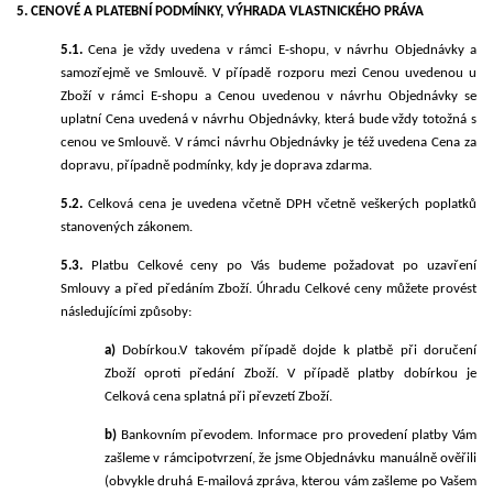
5. CENOVÉ A PLATEBNÍ PODMÍNKY, VÝHRADA VLASTNICKÉHO PRÁVA
5.1.
Cena je vždy uvedena v rámci E-shopu, v návrhu Objednávky a
samozřejmě ve Smlouvě. V případě rozporu mezi Cenou uvedenou u
Zboží v rámci E-shopu a Cenou uvedenou v návrhu Objednávky se
uplatní Cena uvedená v návrhu Objednávky, která bude vždy totožná s
cenou ve Smlouvě. V rámci návrhu Objednávky je též uvedena Cena za
dopravu, případně podmínky, kdy je doprava zdarma.
5.2.
Celková cena je uvedena včetně DPH včetně veškerých poplatků
stanovených zákonem.
5.3.
Platbu Celkové ceny po Vás budeme požadovat po uzavření
Smlouvy a před předáním Zboží. Úhradu Celkové ceny můžete provést
následujícími způsoby:
a)
Dobírkou.
V takovém případě dojde k platbě při doručení
Zboží oproti předání Zboží. V případě platby dobírkou je
Celková cena splatná při převzetí Zboží.
b)
Bankovním převodem. Informace pro provedení platby Vám
zašleme v rámci
potvrzení, ž
e jsme Objednávku manuálně ověřili
(obvykle
druhá
E-mailová zpráva, kterou vám zašleme po Vašem