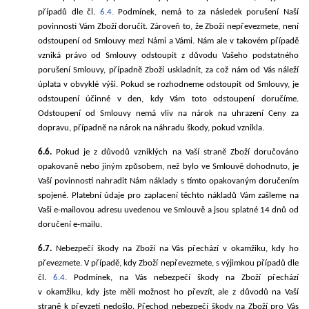
případů dle čl.
6.4.
Podmínek, nemá to za následek porušení Naší
povinnosti Vám Zboží doručit. Zároveň to, že Zboží nepřevezmete, není
odstoupení od Smlouvy mezi Námi a Vámi. Nám ale v takovém případě
vzniká právo od Smlouvy odstoupit z důvodu Vašeho podstatného
porušení Smlouvy, případně Zboží uskladnit, za což nám od Vás náleží
úplata v
obvyklé
výši. Pokud se rozhodneme odstoupit od Smlouvy, je
odstoupení účinné v den, kdy Vám toto odstoupení doručíme.
Odstoupení od Smlouvy nemá vliv na nárok na uhrazení Ceny za
dopravu, případně na nárok na náhradu škody, pokud vznikla.
6.6.
Pokud je z důvodů vzniklých na Vaší straně Zboží doručováno
opakovaně nebo jiným způsobem, než bylo ve Smlouvě dohodnuto, je
Vaší povinností nahradit Nám náklady s tímto opakovaným doručením
spojené. Platební údaje pro zaplacení těchto nákladů Vám zašleme na
Vaši e-mailovou adresu uvedenou ve Smlouvě a jsou splatné 14 dnů od
doručení e-mailu.
6.7.
Nebezpečí škody na Zboží na Vás přechází v okamžiku, kdy ho
převezmete. V případě, kdy Zboží nepřevezmete, s výjimkou případů dle
čl.
6.4.
Podmínek, na Vás nebezpečí škody na Zboží přechází
v okamžiku, kdy jste měli možnost ho převzít, ale z důvodů na Vaší
straně k převzetí nedošlo. Přechod nebezpečí škody na Zboží pro Vás