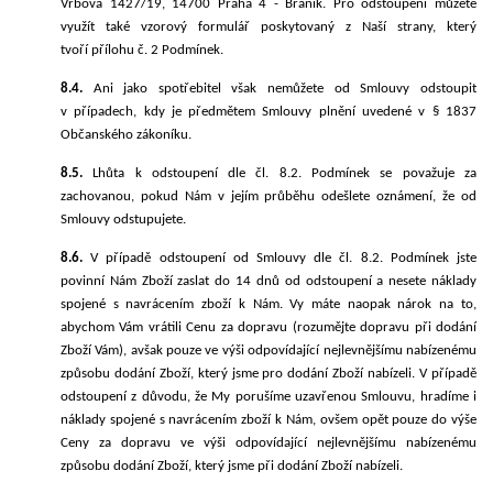
Vrbova 1427/19, 14700 Praha 4 - Braník
.
Pro odstoupení můžete
využít také vzorový formulář poskytovaný z Naší strany, který
tvoří
přílohu č. 2 Podmínek.
8.4.
Ani
jako spotřebitel však nemůžete od Smlouvy odstoupit
v případech, kdy je předmětem Smlouvy plnění uvedené v § 1837
Občanského zákoníku.
8.5.
Lhůta k odstoupení dle čl. 8.2. Podmínek se považuje za
zachovanou, pokud Nám v jejím průběhu odešlete oznámení, že od
Smlouvy odstupujete.
8.6.
V případě odstoupení od Smlouvy dle čl. 8.2. Podmínek jste
povinní Nám Zboží zaslat do 14 dnů od odstoupení a nesete náklady
spojené s navrácením zboží k Nám. Vy máte naopak nárok na to,
abychom Vám vrátili Cenu za dopravu
(rozumějte dopravu při dodání
Zboží Vám)
, avšak pouze ve výši odpovídající nejlevnějšímu nabízenému
způsobu dodání Zboží, který jsme pro dodání Zboží nabízeli. V případě
odstoupení z důvodu, že My porušíme uzavřenou Smlouvu, hradíme i
náklady spojené s navrácením zboží k Nám, ovšem opět pouze do výše
Ceny za dopravu ve výši odpovídající nejlevnějšímu nabízenému
způsobu dodání Zboží, který jsme při dodání Zboží nabízeli.