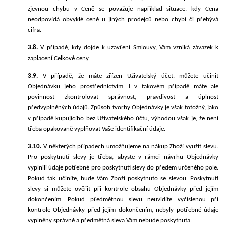
zjevnou chybu v Ceně se považuje například situace, kdy Cena
neodpovídá obvyklé ceně u jiných prodejců nebo chybí či přebývá
cifra.
3.8.
V případě, kdy dojde k uzavření Smlouvy, Vám vzniká závazek k
zaplacení Celkové ceny.
3.9.
V případě, že máte zříz
en Uživatelský účet,
můžete učinit
Objednávku jeho prostřednictvím. I v takovém případě máte ale
povinnost zkontrolovat správnost, pravdivost a úplnost
předvyplněných údajů. Způsob tvorby Objednávky je však totožný, jako
v případě kupujícího bez Uživatelského účtu, výhodou však je, že není
třeba opakovaně vyplňovat Vaše identifikační údaje.
3.10.
V některých případech umožňujeme na nákup Zboží využít slevu.
Pro poskytnutí slevy je třeba, abyste v rámci návrhu Objednávky
vyplnili údaje
potřebné pro pos
k
ytnutí
slev
y
do předem určeného pole.
Pokud tak učiníte, bude Vám Zboží poskytnuto se slevou.
Poskytnutí
slevy si můžete ověřit při kontrole obsahu Objednávky před jejím
dokončením. Pokud předmětnou slevu neuvidíte vyčíslenou při
kontrole Objednávky před jejím dokončením,
nebyly potřebné údaje
vyplněny správně a
předmět
ná
sleva
Vám nebude poskytnuta
.