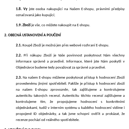
1.8. Vy
jste osoba nakupující na Našem E-shopu, právními předpisy
označovaná jako kupující;
1.9. Zboží
je vše, co můžete nakoupit na E-shopu.
2. OBECNÁ USTANOVENÍ A POUČENÍ
2.1.
Koupě Zboží je možná jen přes webové rozhraní E-shopu.
2.2.
Při nákupu Zboží je Vaše povinnost poskytnout Nám všechny
informace správně a pravdivě. Informace, které jste Nám poskytli v
Objednávce budeme tedy považovat za správné a pravdivé.
2.3.
Na našem E-shopu můžeme poskytovat přístup k hodnocení Zboží
provedenému jinými spotřebiteli. Pakliže je přístup k hodnocení zboží
na našem E-shopu zprovozněn, tak zajišťujeme a kontrolujeme
autenticitu takových recenzí. Autenticitu těchto recenzí zajišťujeme a
kontrolujeme tím, že propojujeme hodnocení s konkrétními
objednávkami, tudíž v interním systému u každého hodnocení vidíme i
propojené ID objednávky, a tak jsme schopni ověřit a prokázat, že
recenze pochází od reálného spotřebitele.