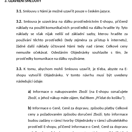
3. UZAVŘENÍ SMLOUVY
3.1.
Smlouvu s Námi je možné uzavřít pouze v českém jazyce.
3.2.
Smlouva je uzavírána na dálku prostřednictvím E-shopu, přičemž
náklady na použití komunikačních prostředků na dálku hradíte Vy. Tyto
náklady se však nijak neliší od základní sazby, kterou hradíte za
používání těchto prostředků (tedy zejména za přístup k internetu),
žádné další náklady účtované Námi tedy nad rámec Celkové ceny
nemusíte očekávat. Odesláním Objednávky souhlasíte s tím, že
prostředky komunikace na dálku využíváme.
3.3.
K tomu, abychom mohli Smlouvu uzavřít, je třeba, abyste na E-
shopu vytvořili Objednávku. V tomto návrhu musí být uvedeny
následující údaje:
a)
Informace o nakupovaném Zboží (na E-shopu označujete
Zboží, o jehož nákup máte zájem, tlačítkem
„Přidat do košíku“);
b)
Informace o Ceně, Ceně za dopravu, způsobu platby Celkové
ceny a požadovaném způsobu doručení Zboží; tyto informace
budou zadány v rámci tvorby Objednávky v rámci uživatelského
prostředí E-shopu, přičemž informace o Ceně, Ceně za dopravu