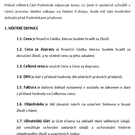
Pokud některá část Podmínek odporuje tomu, co jsme si společně schválili v
rámci procesu Vašeho nákupu na Našem E-shopu, bude mít tato konkrétní
dohoda před Podmínkami přednost.
1. NĚKTERÉ DEFINICE
1.1. Cena
je finanční částka, kterou budete hradit za Zboží;
1.2. Cena za dopravu
je finanční částka, kterou budete hradit za
doručení Zboží, a to včetně ceny za jeho zabalení;
1.3. Celková cena
je součet Ceny a Ceny za dopravu;
1.4. DPH
je daň z přidané hodnoty dle platných právních předpisů;
1.5. Faktura
je daňový doklad vystavený v souladu se zákonem o dani
z přidané hodnoty na Celkovou cenu;
1.6. Objednávka
je Váš závazný návrh na uzavření Smlouvy o koupi
Zboží s Námi;
1.7. Uživatelský účet
je účet zřízený na základě Vámi sdělených údajů,
jež umožňuje uchování zadaných údajů a uchovávání historie
objednaného Zboží a uzavřených Smluv;