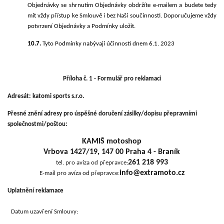
Objednávky se shrnutím Objednávky obdržíte e-mailem a budete tedy
mít vždy přístup ke Smlouvě i bez Naší součinnosti. Doporučujeme vždy
potvrzení Objednávky a Podmínky uložit.
10.7.
Tyto Podmínky nabývají účinnosti
dnem 6.1. 2023
Příloha č. 1 -
Formulář pro reklamaci
Adresát:
katomi sports s.r.o.
Přesné znění adresy pro úspěšné
doručení zásilky/dopisu přepravními
společnostmi/poštou:
KAMIŠ motoshop
Vrbova 1427/19, 147 00 Praha 4 - Braník
261 218 993
tel. pro
avíza od
přepravce:
info
@extramoto.cz
E-mail pro avíza od přepravce:
Uplatnění reklamace
Datum uzavření Smlouvy: