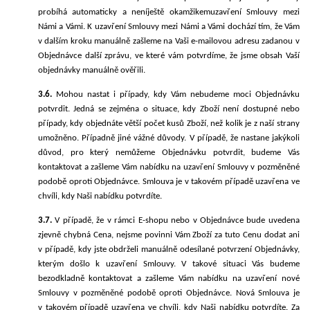
probíhá automaticky a není
ještě
okamžikem
uzavření Smlouvy mezi
Námi a Vámi.
K uzavření Smlouvy mezi Námi a Vámi
dochází tím, že
V
ám
v dalším kroku
manuálně zašleme na Vaši e-mailovou adresu zadanou v
Objednávce další zprávu, ve které vám potvrdíme, že jsme obsah Vaší
objednávky manuálně ověřili.
3.6.
Mohou nastat i případy, kdy Vám nebudeme moci Objednávku
potvrdit. Jedná se zejména o situace, kdy Zboží není dostupné nebo
případy, kdy objednáte větší počet kusů Zboží, než kolik je z naší strany
umožněno.
Případně jiné vážné důvody.
V případě, že nastane jakýkoli
důvod, pro který nemůžeme Objednávku potvrdit, budeme Vás
kontaktovat a zašleme Vám nabídku na uzavření Smlouvy v pozměněné
podobě oproti Objednávce. Smlouva je v takovém případě uzavřena ve
chvíli, kdy Naši nabídku
potvrdíte.
3.7.
V případě, že v rámci E-shopu
nebo v Objednávce bude uvedena
zjevně chybná Cena, nejsme povinni Vám Zboží za tuto Cenu dodat ani
v případě, kdy jste obdrželi
manuálně odesílané
potvrzení Objednávky,
kterým
došlo k uzavření Smlouvy. V takové situaci Vás budeme
bezodkladně kontaktovat a zašleme Vám nabídku na uzavření nové
Smlouvy v pozměněné podobě oproti Objednávce. Nová Smlouva je
v takovém případě uzavřena ve chvíli, kdy Naši nabídku potvrdíte. Za