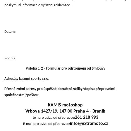
poskytnutí informace o vyřízení reklamace.
Datum:
Podpis:
Příloha č. 2 - Formulář pro odstoupení od Smlouvy
Adresát:
katomi sports s.r.o.
Přesné znění adresy pro úspěšné
doručení zásilky/dopisu přepravními
společnostmi/poštou:
KAMIŠ motoshop
Vrbova 1427/19, 147 00 Praha 4 - Braník
261 218 993
tel. pro
avíza od
přepravce:
info@
extramoto
.cz
E-mail pro avíza od přepravce: