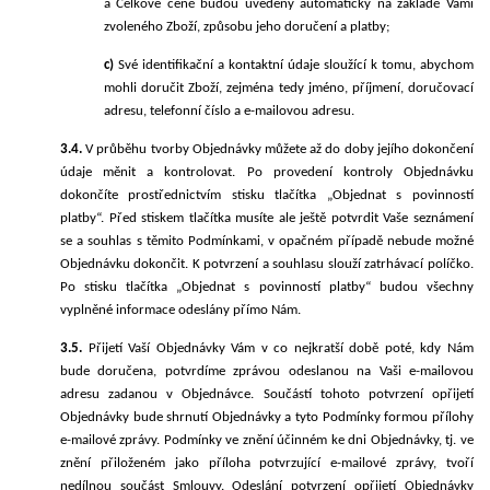
a Celkové ceně budou uvedeny automaticky na
základě Vámi
zvol
e
ného Zboží, způsobu jeho doručení a platby;
c)
Své identifikační a kontaktní údaje sloužící k tomu, abychom
mohli doručit Zboží, zejména tedy jméno, příjmení, doručovací
adresu, telefonní číslo a e-mailovou adresu.
3.4.
V průběhu tvorby Objednávky může
te
až do doby jejího dokončení
údaje měnit a kontrolovat. Po provedení kontroly
Objednávku
dokončíte
prostřednictvím stisku tlačítka „Objednat s povinností
platby“. Před stiskem tlačítka musíte ale ještě potvrdit Vaše seznámení
se a souhlas s těmito Podmínkami, v opačném případě nebude možné
Objednávku dokončit. K potvrzení a souhlasu slouží zatrhávací políčko.
Po stisku tlačítka „Objednat s povinností platby“ budou všechny
vyplněné informace odeslány přímo Nám.
3.5.
Přijetí
Vaší Objednávk
y
Vám v co nejkratší době poté, kdy Nám
bude doručena, potvrdíme zprávou odeslanou na Vaši e-mailovou
adresu zadanou v Objednávce. Součástí
tohoto
potvrzení
o
přijetí
Objednávky
bude shrnutí Objednávky a tyto Podmínky formou přílohy
e-mailové zprávy. Podmínky ve znění účinném ke dni Objednávky, tj. ve
znění přiloženém jako příloha potvrzující e-mailové zprávy, tvoří
nedílnou součást Smlouvy.
Odeslání
p
otvrzení
o
přijetí
Objednávky