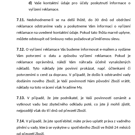
d)
Vaše kontaktní údaje pro účely poskytnutí informace o
vyřízení reklamace.
7.11.
Nedohodneme-li se na delší lhůtě, do 30 dnů od obdržení
reklamace odstraníme vady a poskytneme Vám informaci o vyřízení
reklamace na uvedené kontaktní údaje. Pokud tato lhůta marně uplyne,
můžete odstoupit od Smlouvy nebo požadovat přiměřenou slevu.
7.12.
O vyřízení reklamace Vás budeme informovat e-mailem a vydáme
Vám potvrzení o datu a způsobu vyřízení reklamace. Pokud je
reklamace oprávněná, náleží Vám náhrada účelně vynaložených
nákladů. Tyto náklady jste povinni prokázat, např. účtenkami či
potvrzeními o ceně za dopravu. V případě, že došlo k odstranění vady
dodáním nového Zboží, je Vaší povinností Nám původní Zboží vrátit,
náklady na toto vrácení však hradíme My.
7.13.
V případě, že jste podnikatel, je Vaší povinností oznámit a
vytknout vadu bez zbytečného odkladu poté, co jste ji mohli zjistit,
nejpozději však do tří dnů od převzetí Zboží.
7.14.
V případě, že jste spotřebitel, máte právo uplatit práva z vadného
plnění u vady, která se vyskytne u spotřebního Zboží ve lhůtě 24 měsíců
od převzetí Zboží.