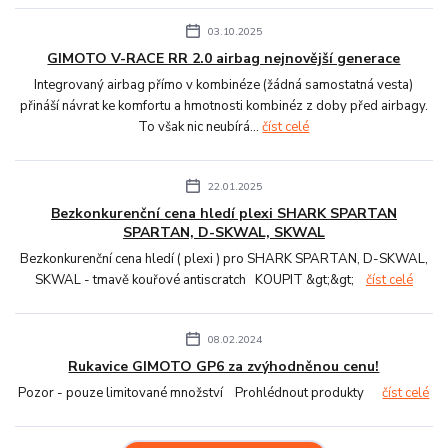
03.10.2025
GIMOTO V-RACE RR 2.0 airbag nejnovější generace
Integrovaný airbag přímo v kombinéze (žádná samostatná vesta)
přináší návrat ke komfortu a hmotnosti kombinéz z doby před airbagy.
To však nic neubírá...
číst celé
22.01.2025
Bezkonkurenční cena hledí plexi SHARK SPARTAN
SPARTAN, D-SKWAL, SKWAL
Bezkonkurenční cena hledí ( plexi ) pro SHARK SPARTAN, D-SKWAL,
SKWAL - tmavě kouřové antiscratch KOUPIT &gt;&gt;
číst celé
08.02.2024
Rukavice GIMOTO GP6 za zvýhodněnou cenu!
Pozor - pouze limitované množství Prohlédnout produkty
číst celé