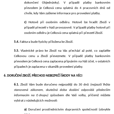
dokončení Objednávky
)
. V případě platby bankovním
převodem je Celková cena splatná do
4
pracovních
dnů od
chvíle, kdy Vám zašleme informace pro provedení platby.
c)
Hotově při osobním odběru. Hotově lze hradit Zboží v
případě převzetí v Naší provozovně. V případě platby hotově při
osobním odběru je Celková cena splatná při převzetí Zboží.
5.4.
Faktura bude fyzicky přiložena ke Zboží.
5.5.
Vlastnické právo ke Zboží na Vás přechází až poté, co zaplatíte
Celkovou cenu a Zboží převezmete. V případě platby bankovním
převodem je Celková cena zaplacena připsáním na Náš účet, v ostatních
případech je zaplacena v okamžik provedení platby.
6. DORUČENÍ ZBOŽÍ, PŘECHOD NEBEZPEČÍ ŠKODY NA VĚCI
6.1.
Zboží Vám bude doručeno nejpozději do
30 dnů
(nejzazší lhůta
stanovená zákonem, skutečná doba dodání odpovídá především
informacím na E-shopu)
způsobem dle Vaší volby, přičemž můžete
vybírat z
ná
sledujících
možností
:
a)
Doručení prostřednictvím dopravních společností
(obvykle