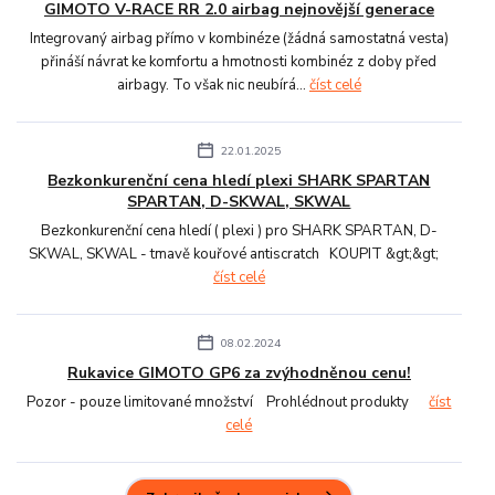
GIMOTO V-RACE RR 2.0 airbag nejnovější generace
Integrovaný airbag přímo v kombinéze (žádná samostatná vesta)
přináší návrat ke komfortu a hmotnosti kombinéz z doby před
airbagy. To však nic neubírá...
číst celé
22.01.2025
Bezkonkurenční cena hledí plexi SHARK SPARTAN
SPARTAN, D-SKWAL, SKWAL
Bezkonkurenční cena hledí ( plexi ) pro SHARK SPARTAN, D-
SKWAL, SKWAL - tmavě kouřové antiscratch KOUPIT &gt;&gt;
číst celé
08.02.2024
Rukavice GIMOTO GP6 za zvýhodněnou cenu!
Pozor - pouze limitované množství Prohlédnout produkty
číst
celé