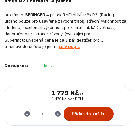
směs R2 / radiální 4 pístek
pro třmen: BERINGER 4 pístek RADIÁLNÍsměs R2: (Racing -
určeno pouze pro uzavřené závodní tratě), střední výkonnost za
studena, excelentní výkonnost po zahřátí, nízká životnost,
doporučeno pro krátké závody, (vynikající pro
Supermoto)uvedená cena je za 1 pár destiček pro 1
třmenuvedené foto je jen i...
celý popis
Dostupnost
na dotaz
1 779 Kč
/
ks
1 470 Kč
bez DPH
Přidat do košíku